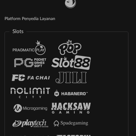
Platform Penyedia Layanan
Slots