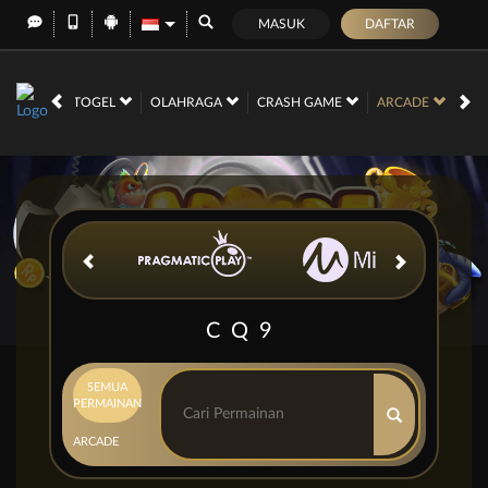
MASUK
DAFTAR
RACE
TOGEL
OLAHRAGA
CRASH GAME
ARCADE
PO
CQ9
SEMUA
PERMAINAN
ARCADE