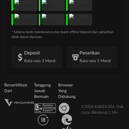
* Selama bank maintenance dan bank offline deposit dan penarikan
tidak dapat diproses
Deposit
Penarikan
Rata-rata 3 Menit
Rata-rata 5 Menit
Bersertifikasi
Tanggung
Browser
Dari
Jawab
Yang
Bermain
Didukung
©2026 KAKEK303. Hak
cipta dilindungi | 18+