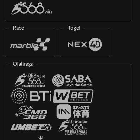
Race
Togel
Olahraga