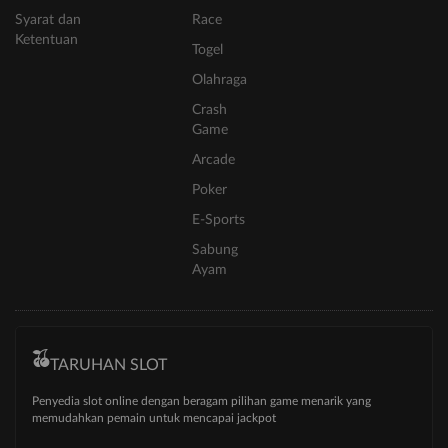
Syarat dan
Race
Ketentuan
Togel
Olahraga
Crash
Game
Arcade
Poker
E-Sports
Sabung
Ayam
TARUHAN SLOT
Penyedia slot online dengan beragam pilihan game menarik yang
memudahkan pemain untuk mencapai jackpot