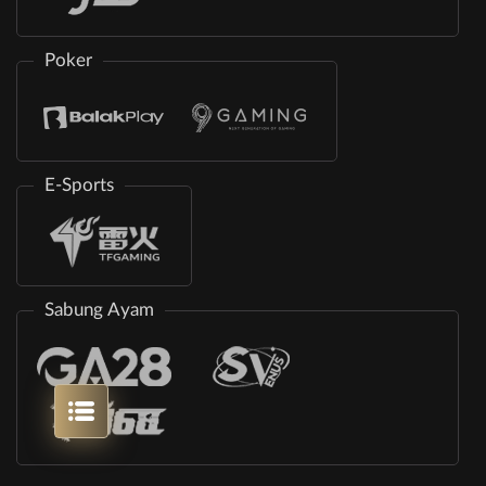
Poker
E-Sports
Sabung Ayam