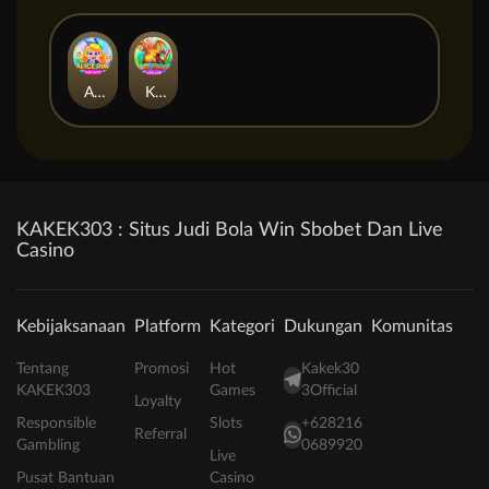
Alice Run
K.O. Island
KAKEK303 : Situs Judi Bola Win Sbobet Dan Live
Casino
Kebijaksanaan
Platform
Kategori
Dukungan
Komunitas
Tentang
Promosi
Hot
Kakek30
KAKEK303
Games
3Official
Loyalty
Responsible
Slots
+628216
Referral
Gambling
0689920
Live
Pusat Bantuan
Casino