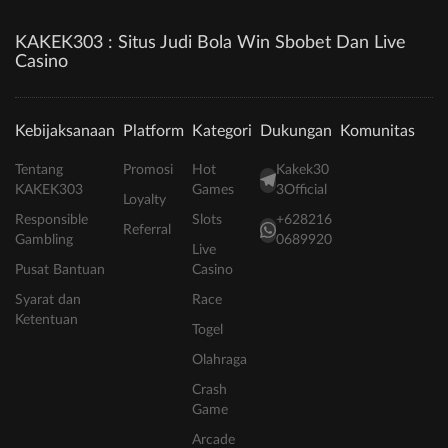
KAKEK303 : Situs Judi Bola Win Sbobet Dan Live
Casino
Kebijaksanaan
Platform
Kategori
Dukungan
Komunitas
Tentang
Promosi
Hot
Kakek30
KAKEK303
Games
3Official
Loyalty
Responsible
Slots
+628216
Referral
Gambling
0689920
Live
Pusat Bantuan
Casino
Syarat dan
Race
Ketentuan
Togel
Olahraga
Crash
Game
Arcade