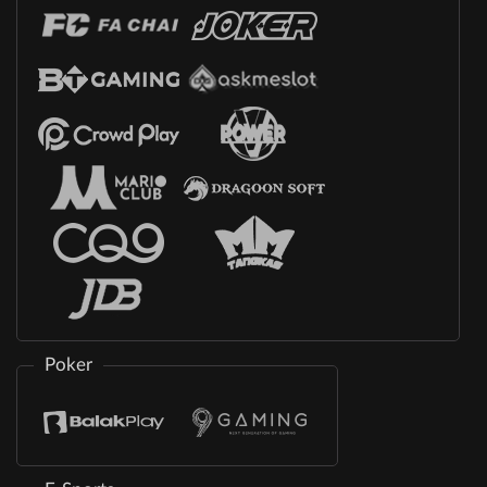
Poker