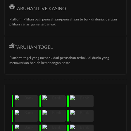
TARUHAN LIVE KASINO
Platform Pilihan bagi perusahaan-perusahaan terbaik di dunia, dengan
pilihan variasi game terbanyak
TARUHAN TOGEL
Platform togel yang menarik dari perusahan terbaik di dunia yang
menawarkan hadiah kemenangan besar