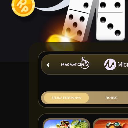
SEMUA PERMAINAN
FISHING