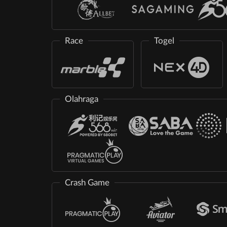
Race
Togel
Olahraga
Crash Game