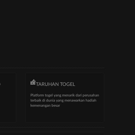
O
TARUHAN TOGEL
Platform togel yang menarik dari perusahan
terbaik di dunia yang menawarkan hadiah
kemenangan besar