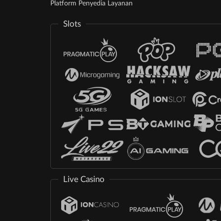
Platform Penyedia Layanan
Slots
Live Casino