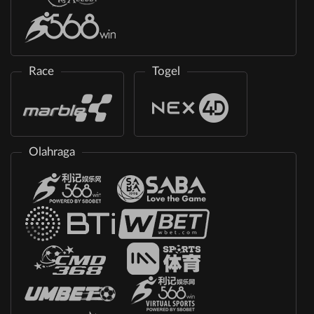
Race
Togel
Olahraga