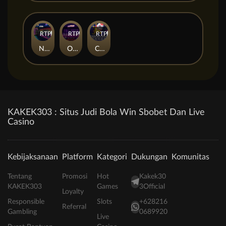
RTP
79%
RTP
89%
RTP
80%
Nyan Cat
Out Run
Cash Or Crash
KAKEK303 : Situs Judi Bola Win Sbobet Dan Live
Casino
Kebijaksanaan
Platform
Kategori
Dukungan
Komunitas
Tentang
Promosi
Hot
Kakek30
KAKEK303
Games
3Official
Loyalty
Responsible
Slots
+628216
Referral
Gambling
0689920
Live