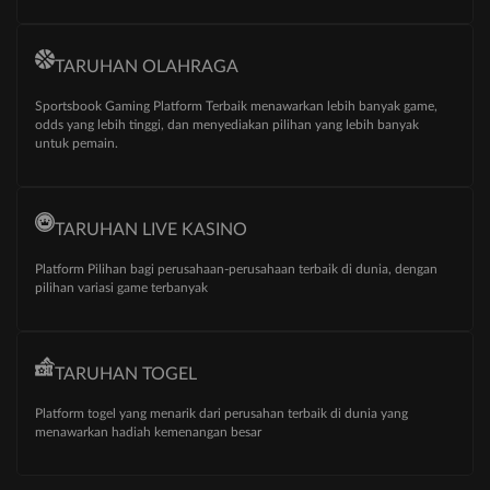
TARUHAN OLAHRAGA
Sportsbook Gaming Platform Terbaik menawarkan lebih banyak game,
odds yang lebih tinggi, dan menyediakan pilihan yang lebih banyak
untuk pemain.
TARUHAN LIVE KASINO
Platform Pilihan bagi perusahaan-perusahaan terbaik di dunia, dengan
pilihan variasi game terbanyak
TARUHAN TOGEL
Platform togel yang menarik dari perusahan terbaik di dunia yang
menawarkan hadiah kemenangan besar