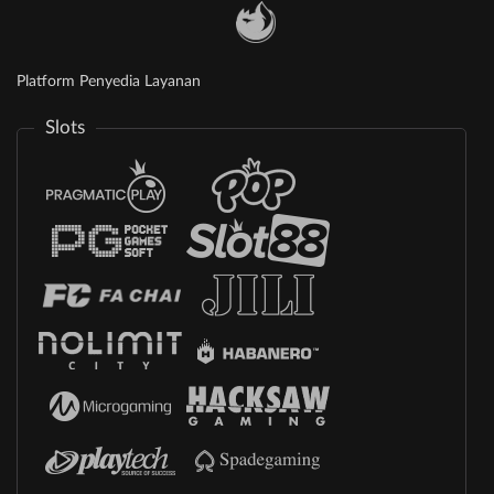
Platform Penyedia Layanan
Slots