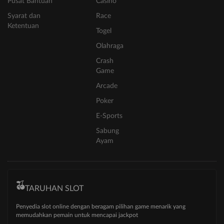
Pusat Bantuan
Casino
Syarat dan
Race
Ketentuan
Togel
Olahraga
Crash
Game
Arcade
Poker
E-Sports
Sabung
Ayam
TARUHAN SLOT
Penyedia slot online dengan beragam pilihan game menarik yang
memudahkan pemain untuk mencapai jackpot