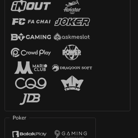
Poker