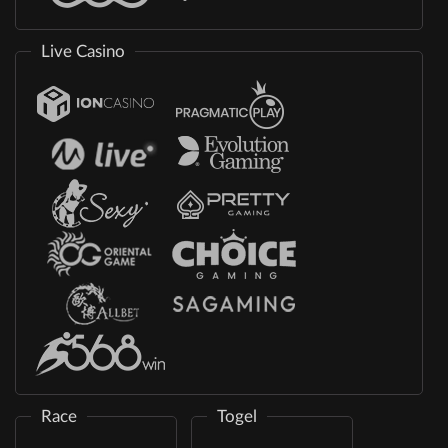
Live Casino
Race
Togel