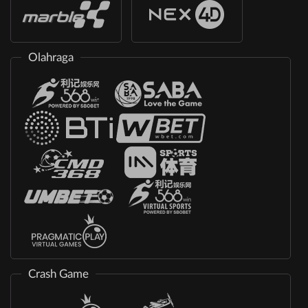
Olahraga
Crash Game