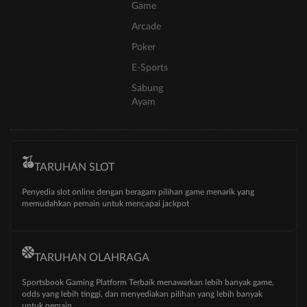
Game
Arcade
Poker
E-Sports
Sabung
Ayam
TARUHAN SLOT
Penyedia slot online dengan beragam pilihan game menarik yang
memudahkan pemain untuk mencapai jackpot
TARUHAN OLAHRAGA
Sportsbook Gaming Platform Terbaik menawarkan lebih banyak game,
odds yang lebih tinggi, dan menyediakan pilihan yang lebih banyak
untuk pemain.