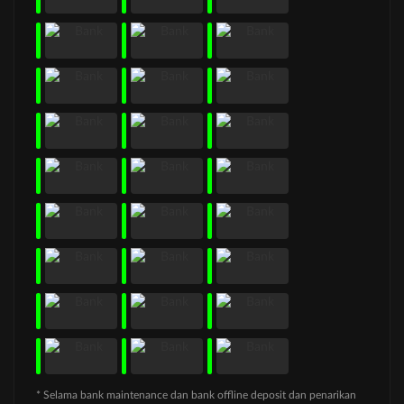
* Selama bank maintenance dan bank offline deposit dan penarikan