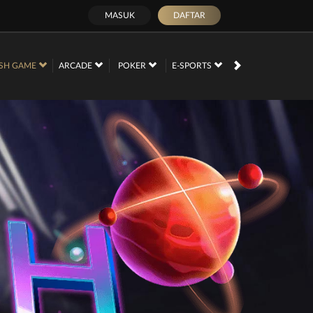
MASUK
DAFTAR
SH GAME
ARCADE
POKER
E-SPORTS
SABUNG AYAM