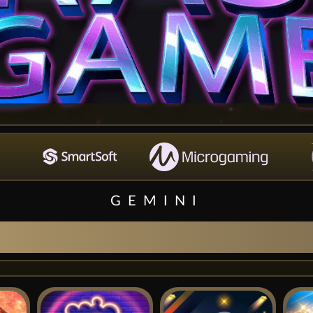
GEMINI