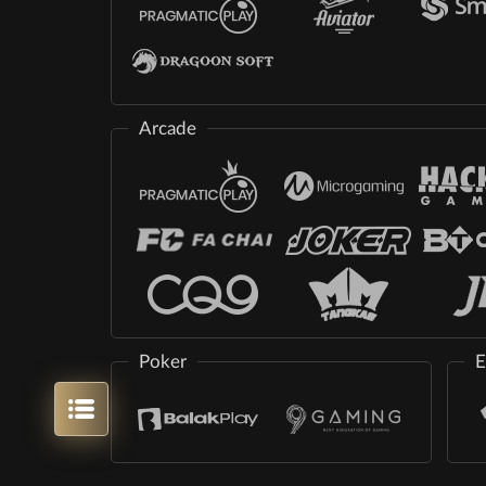
Arcade
Poker
E