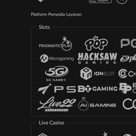
Platform Penyedia Layanan
Slots
Live Casino