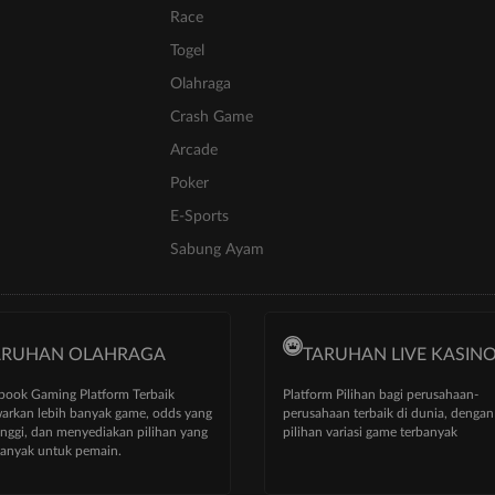
Race
Togel
Olahraga
Crash Game
Arcade
Poker
E-Sports
Sabung Ayam
ARUHAN OLAHRAGA
TARUHAN LIVE KASIN
book Gaming Platform Terbaik
Platform Pilihan bagi perusahaan-
rkan lebih banyak game, odds yang
perusahaan terbaik di dunia, dengan
tinggi, dan menyediakan pilihan yang
pilihan variasi game terbanyak
banyak untuk pemain.