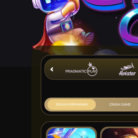
SEMUA PERMAINAN
CRASH GAME