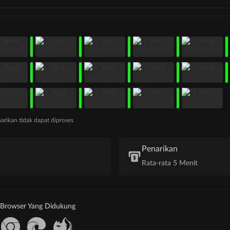
arikan tidak dapat diproses
Penarikan
Rata-rata 5 Menit
Browser Yang Didukung