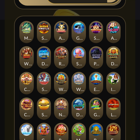
Mystical Beasts
Snake Castle
Aliens Madness
GREAT BLUE
Sea Circus
A NIGHT OUT
WILD WEST
DOLPHIN TREASURE
RAGNAROK FIRE STORM
Sweet Buffet
PANTHER MOON
DRAGON GATE
Cai Shen Do
5 DRAGONS
Wings of God
Winter Magic
Excalibur Legend
IRISH LUCK
Chinese Fair
SAFARI HEAT
Neko The Fortune Cat
DOLPHIN REEF
GREEN GOLD
LOTTO MADNESS