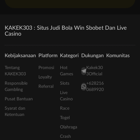
KAKEK303 : Situs Judi Bola Win Sbobet Dan Live
Casino
Kebijaksanaan
Platform
Kategori
Dukungan
Komunitas
Tentang
Promosi
Hot
Kakek30
KAKEK303
Games
3Official
Loyalty
Responsible
Slots
+628216
Referral
Gambling
0689920
Live
Pusat Bantuan
Casino
Syarat dan
Race
Ketentuan
Togel
Olahraga
Crash