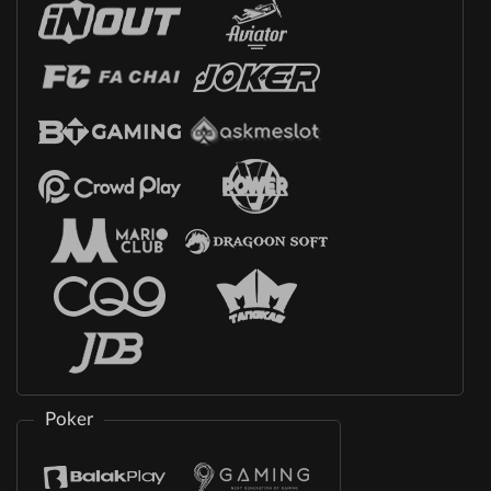
Poker