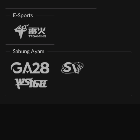
E-Sports
Sabung Ayam