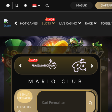
MASUK
DAFTA
IDR
12,734,765,
HOT GAMES
SLOTS
LIVE CASINO
RACE
TOGEL
MARIO CLUB
SEMUA
PERMAINAN
TOP
SLOTS
20