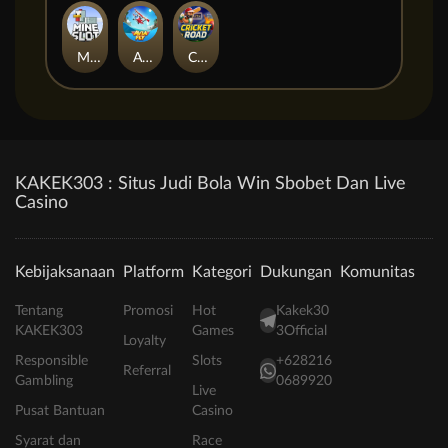
Mine Slot
AviaFly
Cricket Road
KAKEK303 : Situs Judi Bola Win Sbobet Dan Live
Casino
Kebijaksanaan
Platform
Kategori
Dukungan
Komunitas
Tentang
Promosi
Hot
Kakek30
KAKEK303
Games
3Official
Loyalty
Responsible
Slots
+628216
Referral
Gambling
0689920
Live
Pusat Bantuan
Casino
Syarat dan
Race