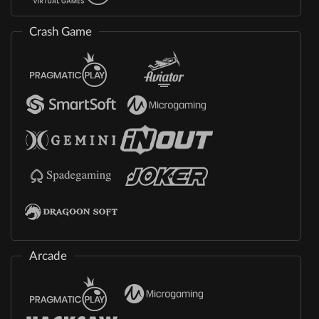
Crash Game
Arcade