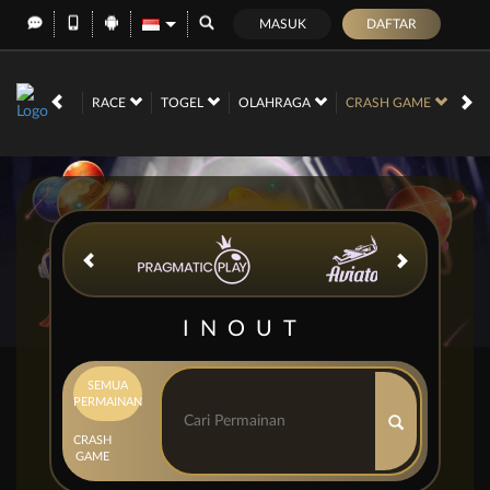
MASUK
DAFTAR
VE CASINO
RACE
TOGEL
OLAHRAGA
CRASH GAME
AR
INOUT
SEMUA
PERMAINAN
CRASH
GAME