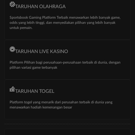
TARUHAN OLAHRAGA
Sportsbook Gaming Platform Terbaik menawarkan lebih banyak game,
odds yang lebih tinggi, dan menyediakan pilihan yang lebih banyak
untuk pemain.
TARUHAN LIVE KASINO
Platform Pilihan bagi perusahaan-perusahaan terbaik di dunia, dengan
pilihan variasi game terbanyak
TARUHAN TOGEL
Platform togel yang menarik dari perusahan terbaik di dunia yang
menawarkan hadiah kemenangan besar