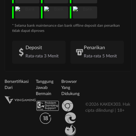
* Selama bank maintenance dan bank offline deposit dan penarikan
tidak dapat diproses
Deposit
Penarikan
Rata-rata 3 Menit
Rata-rata 5 Menit
Bersertifikasi
Tanggung
Browser
Dari
Jawab
Yang
Bermain
Didukung
©2026 KAKEK303. Hak
cipta dilindungi | 18+