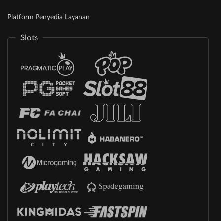
Platform Penyedia Layanan
Slots