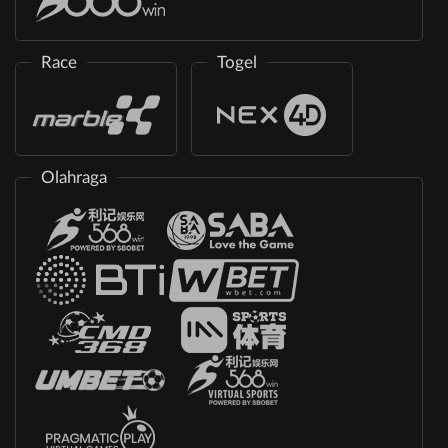
Race
Togel
Olahraga