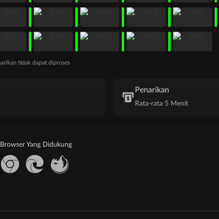
arikan tidak dapat diproses
Penarikan
Rata-rata 5 Menit
Browser Yang Didukung