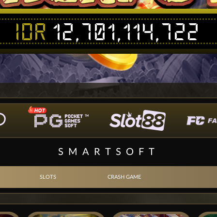
IDR
12,701,119,357
SMARTSOFT
SLOTS
CRASH GAME