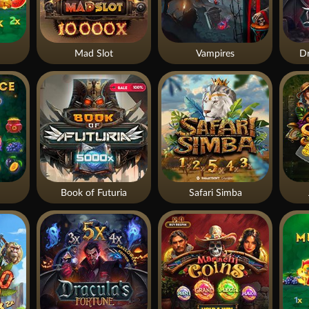
Mad Slot
Vampires
Dr
Book of Futuria
Safari Simba