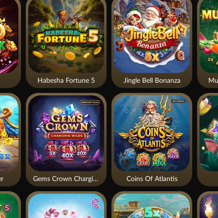
Habesha Fortune 5
Jingle Bell Bonanza
Mul
r
Gems Crown Charging Wilds
Coins Of Atlantis