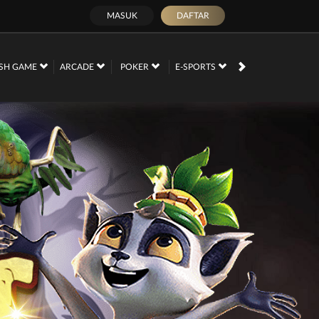
MASUK
DAFTAR
SH GAME
ARCADE
POKER
E-SPORTS
SABUNG AYAM