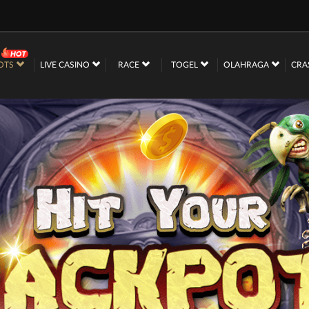
OTS
LIVE CASINO
RACE
TOGEL
OLAHRAGA
CRA