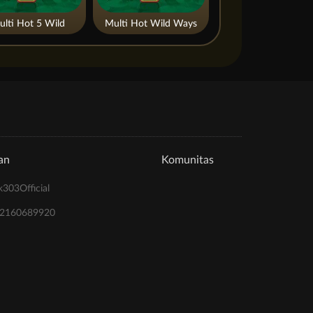
ulti Hot 5 Wild
Multi Hot Wild Ways
an
Komunitas
303Official
2160689920