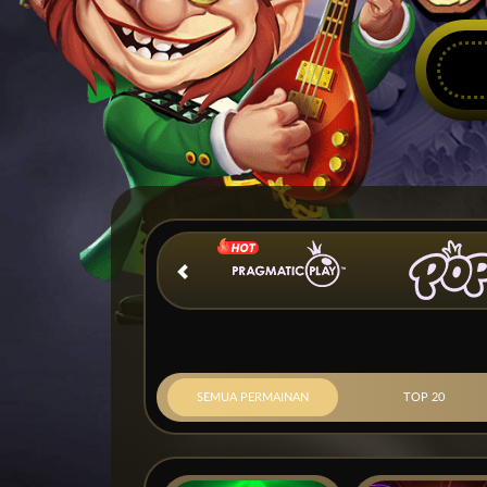
SEMUA PERMAINAN
TOP 20