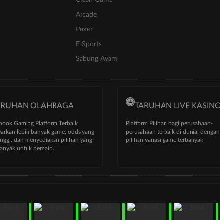
Arcade
Poker
E-Sports
Sabung Ayam
ARUHAN OLAHRAGA
TARUHAN LIVE KASIN
book Gaming Platform Terbaik
Platform Pilihan bagi perusahaan-
rkan lebih banyak game, odds yang
perusahaan terbaik di dunia, dengan
tinggi, dan menyediakan pilihan yang
pilihan variasi game terbanyak
banyak untuk pemain.