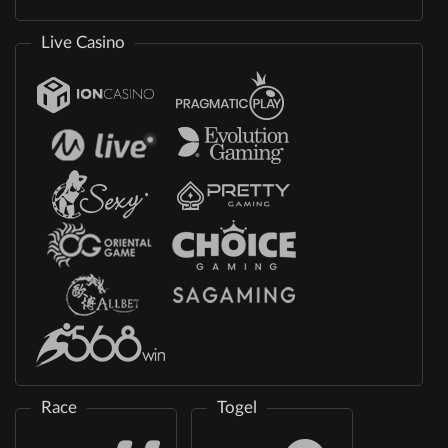
Live Casino
Race
Togel