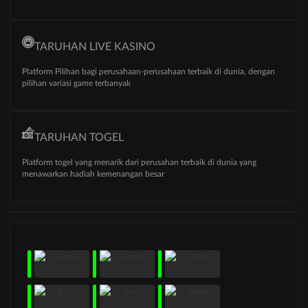
TARUHAN LIVE KASINO
Platform Pilihan bagi perusahaan-perusahaan terbaik di dunia, dengan
pilihan variasi game terbanyak
TARUHAN TOGEL
Platform togel yang menarik dari perusahan terbaik di dunia yang
menawarkan hadiah kemenangan besar