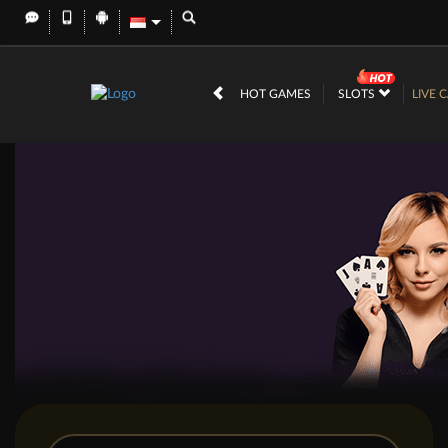
HOT GAMES
SLOTS
LIVE 